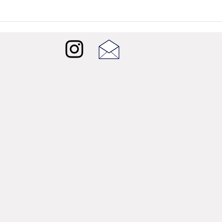
트를 함유해 잡티나 결점을 커버해 주고, 크리미한 리퀴드 포
와 새틴 피니쉬가 촉촉한 발림성과 고급스러운 광택을 선사한
또한 물과 땀에도 최대 16시간 지속되는 풀 커버리지 컨실러로,
과 지속력은 물론 밀착력, 발림성, 글로우(광택), 촉촉함을 모
춘 ‘육각형 컨실러’로 평가