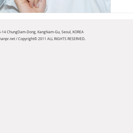
피그먼
뮬러
다. 
커버력
6-14 ChungDam-Dong, KangNam-Gu, Seoul, KOREA
두 갖
anpr.net
/ Copyright© 2011 ALL RIGHTS RESERVED.