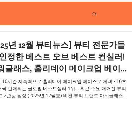
025년 12월 뷰티뉴스] 뷰티 전문가들
 인정한 베스트 오브 베스트 컨실러!
워글래스, 홀리데이 메이크업 베이
 ‘배니쉬 에어브러쉬 컨실러’ 제안
개씩 판매되는 글로벌 베스트셀러 1위… 최근 주요 매거진 뷰티
(2025년 12월호) 비건 뷰티 브랜드 아워글래스
URGLASS)가 연말 모임이 많은 12월, 놀라운 커버력으로 매끈한
결을 연출해 주는 홀리데이 필수 베이스 메이크업 아이템 ‘아워
배니쉬 에어브러쉬 컨실러’를 제안한다. ‘아워글래스 배니쉬
러쉬 컨실러’는 2020년 첫 출시 이후 전 세계적으로 10초에 1
 판매되는 아워글래스 글로벌 베스트셀러 1위 제품이다. 고농축