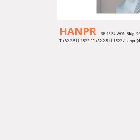
HANPR
3F-4F BUWON Bldg. 9
T +82.2.511.1522 / F +82.2.511.1522 /
hanpr@h