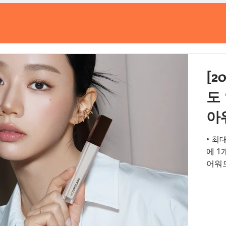
[2
도
아
스
• 최대 16시간 지속력으로 홀리데이 메이크업 베이스로 제격 • 10초
에 1
어워드 2관왕 달성 
(HO
피부 
글래스 
에어브
개씩