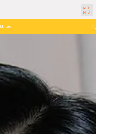
ME
NU
News