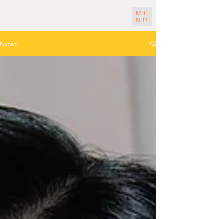
ME
NU
News